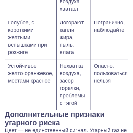
воздуха
хватает
Голубое, с
Догорают
Погранично,
короткими
капли
наблюдайте
желтыми
жира,
вспышками при
пыль,
розжиге
влага
Устойчивое
Нехватка
Опасно,
желто‑оранжевое,
воздуха,
пользоваться
местами красное
засор
нельзя
горелки,
проблемы
с тягой
Дополнительные признаки
угарного риска
Цвет — не единственный сигнал. Угарный газ не