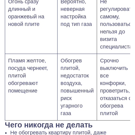
Огонь сразу
Вероятно,
Не
длинный и
неверная
регулировать
оранжевый на
настройка
самому,
новой плите
под тип газа
пользоваться
нельзя до
визита
специалиста
Пламя желтое,
Обогрев
Срочно
посуда чернеет,
плитой,
выключить
плитой
недостаток
все
обогревают
воздуха,
конфорки,
помещение
повышенный
проветрить,
риск
отказаться от
угарного
обогрева
газа
плитой
Чего никогда не делать
Не обогревать квартиру плитой, даже