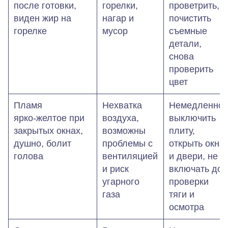
после готовки,
горелки,
проветрить,
виден жир на
нагар и
почистить
горелке
мусор
съемные
детали,
снова
проверить
цвет
Пламя
Нехватка
Немедленно
ярко‑желтое при
воздуха,
выключить
закрытых окнах,
возможны
плиту,
душно, болит
проблемы с
открыть окна
голова
вентиляцией
и двери, не
и риск
включать до
угарного
проверки
газа
тяги и
осмотра