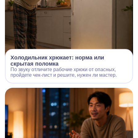
Холодильник хрюкает: норма или
скрытая поломка
По звуку отличите рабочие хрюки от опасных,
пройдете чек‑лист и решите, нужен ли мастер.