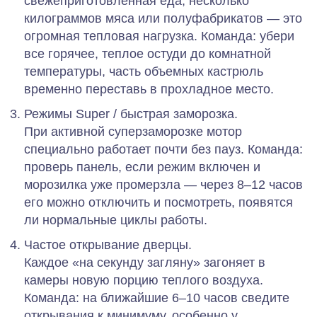
свежеприготовленная еда, несколько
килограммов мяса или полуфабрикатов — это
огромная тепловая нагрузка.
Команда:
убери
все горячее, теплое остуди до комнатной
температуры, часть объемных кастрюль
временно переставь в прохладное место.
Режимы Super / быстрая заморозка.
При активной суперзаморозке мотор
специально работает почти без пауз.
Команда:
проверь панель, если режим включен и
морозилка уже промерзла — через 8–12 часов
его можно отключить и посмотреть, появятся
ли нормальные циклы работы.
Частое открывание дверцы.
Каждое «на секунду загляну» загоняет в
камеры новую порцию теплого воздуха.
Команда:
на ближайшие 6–10 часов сведите
открывания к минимуму, особенно у