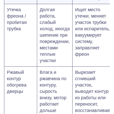
Утечка
Долгая
Ищет место
фреона /
работа,
утечки, меняет
пробитая
слабый
участок трубки
трубка
холод, иногда
или испаритель,
шипение при
вакуумирует
повреждении,
систему,
местами
заправляет
теплые
фреон
участки
Ржавый
Влага и
Вырезает
контур
ржавчина по
сгнивший
обогрева
контуру,
участок,
дверцы
сырость
выводит контур
внизу, мотор
из работы или
работает
переносит,
дольше
восстанавливает