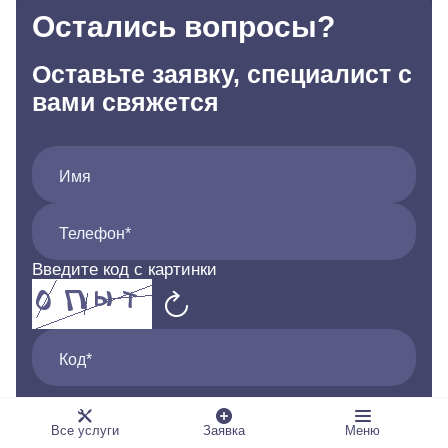
Остались вопросы?
Оставьте заявку, специалист с
вами свяжется
Имя
Телефон*
Введите код с картинки
Код*
Я даю согласие на обработку
персональных данных
Все услуги
Заявка
Меню