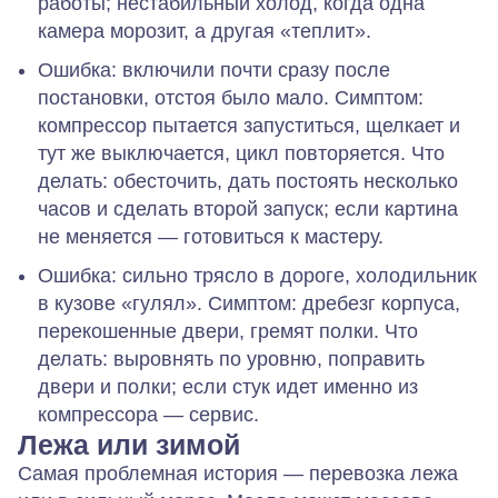
работы; нестабильный холод, когда одна
камера морозит, а другая «теплит».
Ошибка:
включили почти сразу после
постановки, отстоя было мало.
Симптом:
компрессор пытается запуститься, щелкает и
тут же выключается, цикл повторяется.
Что
делать:
обесточить, дать постоять несколько
часов и сделать второй запуск; если картина
не меняется — готовиться к мастеру.
Ошибка:
сильно трясло в дороге, холодильник
в кузове «гулял».
Симптом:
дребезг корпуса,
перекошенные двери, гремят полки.
Что
делать:
выровнять по уровню, поправить
двери и полки; если стук идет именно из
компрессора — сервис.
Лежа или зимой
Самая проблемная история — перевозка лежа