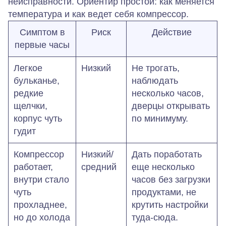
неисправности. Ориентир простой: как меняется
температура и как ведет себя компрессор.
Симптом в
Риск
Действие
первые часы
Легкое
Низкий
Не трогать,
бульканье,
наблюдать
редкие
несколько часов,
щелчки,
дверцы открывать
корпус чуть
по минимуму.
гудит
Компрессор
Низкий/
Дать поработать
работает,
средний
еще несколько
внутри стало
часов без загрузки
чуть
продуктами, не
прохладнее,
крутить настройки
но до холода
туда‑сюда.