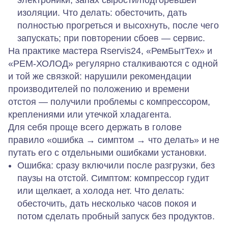
электроники, запах сырости/подгоревшей
изоляции.
Что делать:
обесточить, дать
полностью прогреться и высохнуть, после чего
запускать; при повторении сбоев — сервис.
На практике мастера Rservis24, «РемБытТех» и
«РЕМ‑ХОЛОД» регулярно сталкиваются с одной
и той же связкой: нарушили рекомендации
производителей по положению и времени
отстоя — получили проблемы с компрессором,
креплениями или утечкой хладагента.
Для себя проще всего держать в голове
правило «ошибка → симптом → что делать» и не
путать его с отдельными ошибками установки.
Ошибка:
сразу включили после разгрузки, без
паузы на отстой.
Симптом:
компрессор гудит
или щелкает, а холода нет.
Что делать:
обесточить, дать несколько часов покоя и
потом сделать пробный запуск без продуктов.