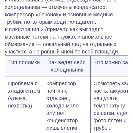
холодильника — отмечены конденсатор,
компрессор‑«бочонок» и основные медные
трубки, по которым ходит хладагент.
Иллюстрация 2 (пример): как выглядят
масляные потеки на трубках и аномальное
обмерзание — локальный лед на отдельных
участках, а не ровный иней по всей площади.
Тип поломки
Как ведет себя
Что можно сам
холодильник
Проблема с
Компрессор
Осмотреть зад
хладагентом
почти не
часть, аккуратн
(утечка,
отдыхает,
нащупать
нехватка)
холода мало
температуру
или нет,
решетки, сдела
конденсатор
фото пятен и
лишь слегка
трубок