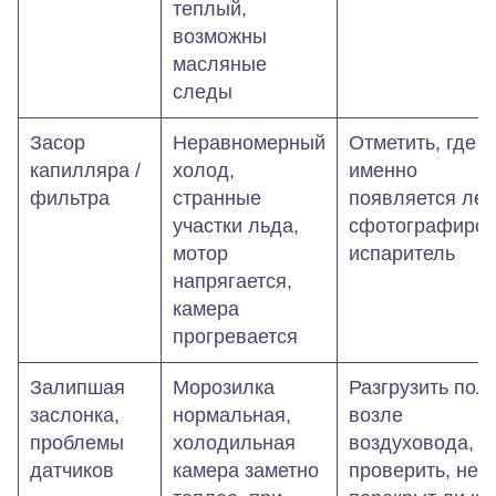
теплый,
возможны
масляные
следы
Засор
Неравномерный
Отметить, где
капилляра /
холод,
именно
фильтра
странные
появляется лед
участки льда,
сфотографиров
мотор
испаритель
напрягается,
камера
прогревается
Залипшая
Морозилка
Разгрузить пол
заслонка,
нормальная,
возле
проблемы
холодильная
воздуховода,
датчиков
камера заметно
проверить, не