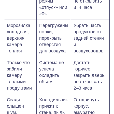
режим
не открывать
«отпуск» или
3–4 часа
«0»
Морозилка
Перегружены
Убрать часть
холодная,
полки,
продуктов от
верхняя
перекрыты
задней стенки
камера
отверстия
и
теплая
для воздуха
воздуховодов
Только что
Система не
Достать
забили
успела
горячее,
камеру
охладить
закрыть дверь,
теплыми
объем
не открывать
продуктами
2–3 часа
Сзади
Холодильник
Отодвинуть
слышен
прижат к
корпус,
шум,
стене, пыль
аккуратно