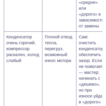
«средне»
или
«дорого» в
зависимости
от замены
Конденсатор
Плохой отвод
Сам:
очень горячий,
тепла,
очистить
компрессор
перегруз,
конденсатор,
раскален, холод
возможный
обеспечить
слабый
износ мотора
зазор. Если
не помогает
— мастер;
начинать с
«дешево»,
но при
износе уйдет
в «дорого»