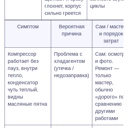
глохнет, корпус
циклы
сильно греется
Симптом
Вероятная
Сам / мастер
причина
и порядок
затрат
Компрессор
Проблема с
Сам: осмотр
работает без
хладагентом
и фото.
пауз, внутри
(утечка /
Ремонт —
тепло,
недозаправка)
только
конденсатор
мастер,
чуть теплый,
обычно
видны
«дорого» по
масляные пятна
сравнению с
другими
работами