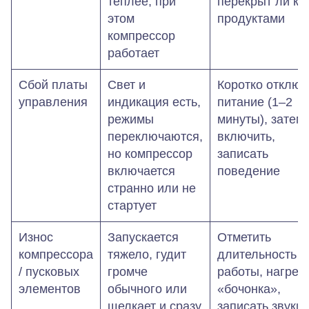
теплее, при
перекрыт ли ка
этом
продуктами
компрессор
работает
Сбой платы
Свет и
Коротко отключ
управления
индикация есть,
питание (1–2
режимы
минуты), затем
переключаются,
включить,
но компрессор
записать
включается
поведение
странно или не
стартует
Износ
Запускается
Отметить
компрессора
тяжело, гудит
длительность
/ пусковых
громче
работы, нагрев
элементов
обычного или
«бочонка»,
щелкает и сразу
записать звуки 