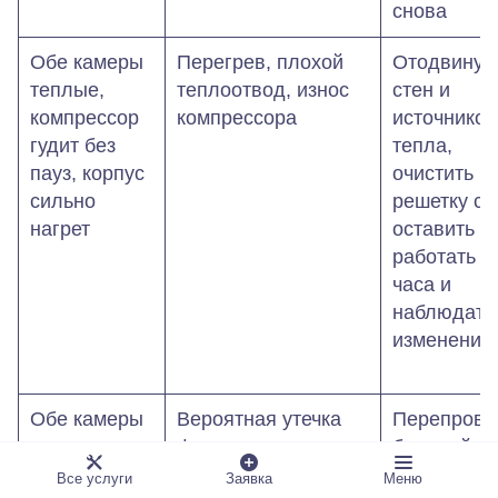
снова
Обе камеры
Перегрев, плохой
Отодвинуть
теплые,
теплоотвод, износ
стен и
компрессор
компрессора
источников
гудит без
тепла,
пауз, корпус
очистить
сильно
решетку сз
нагрет
оставить
работать 1
часа и
наблюдать
изменения
Обе камеры
Вероятная утечка
Перепрове
чуть
фреона или засор
базовый
прохладные,
капиллярной трубки
чек‑лист:
Все услуги
Заявка
Меню