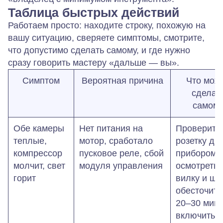
Таблица быстрых действий
Работаем просто: находите строку, похожую на
вашу ситуацию, сверяете симптомы, смотрите,
что допустимо сделать самому, и где нужно
сразу говорить мастеру «дальше — вы».
Симптом
Вероятная причина
Что мож
сделат
самом
Обе камеры
Нет питания на
Проверить
теплые,
мотор, сработало
розетку др
компрессор
пусковое реле, сбой
прибором,
молчит, свет
модуля управления
осмотреть
горит
вилку и шн
обесточить
20–30 мину
включить