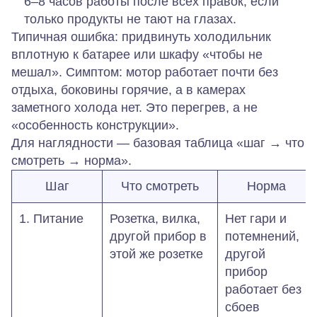
6–8 часов работы после всех правок, если
только продукты не тают на глазах.
Типичная ошибка:
придвинуть холодильник
вплотную к батарее или шкафу «чтобы не
мешал».
Симптом:
мотор работает почти без
отдыха, боковины горячие, а в камерах
заметного холода нет. Это перегрев, а не
«особенность конструкции».
Для наглядности — базовая таблица «шаг → что
смотреть → норма».
Шаг
Что смотреть
Норма
1. Питание
Розетка, вилка,
Нет гари и
другой прибор в
потемнений,
этой же розетке
другой
прибор
работает без
сбоев