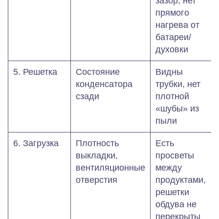
зазор, нет
прямого
нагрева от
батареи/
духовки
5. Решетка
Состояние
Видны
конденсатора
трубки, нет
сзади
плотной
«шубы» из
пыли
6. Загрузка
Плотность
Есть
выкладки,
просветы
вентиляционные
между
отверстия
продуктами,
решетки
обдува не
перекрыты