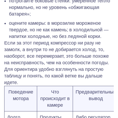
потрогайте боковые стенки:
умеренное тепло
нормально
, но не уровень «обжигающая
батарея»;
оцените камеры: в морозилке мороженое
твердое, но не как камень; в холодильной —
напитки холодные, но без ледяной корки.
Если за этот период компрессор ни разу не
замолк, а внутри то не добирается холод, то,
наоборот, все перемерзает, это больше похоже
на неисправность, чем на особенности погоды.
Для ориентира удобно взглянуть на простую
таблицу и понять, по какой ветке вы дальше
идете.
Поведение
Что
Предварительный
мотора
происходит в
вывод
камере
Долго
Продукты
Либо регулятор