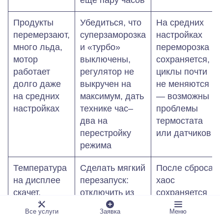
еще пару часов
Продукты
Убедиться, что
На средних
перемерзают,
суперзаморозка
настройках
много льда,
и «турбо»
переморозка
мотор
выключены,
сохраняется,
работает
регулятор не
циклы почти
долго даже
выкручен на
не меняются
на средних
максимум, дать
— возможны
настройках
технике час–
проблемы
два на
термостата
перестройку
или датчиков
режима
Температура
Сделать мягкий
После сброса
на дисплее
перезапуск:
хаос
скачет,
отключить из
сохраняется
режимы
сети на 10–15
—
Все услуги
Заявка
Меню
«живут своей
минут,
подозрение