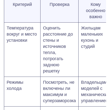
Критерий
Проверка
Кому
особенно
важно
Температура
Оценить
Жильцам
вокруг и место
расстояние до
маленьких
установки
стены и
кухонь и
источников
студий
тепла,
потрогать
заднюю
решетку
Режимы
Посмотреть, не
Владельцам
холода
включены ли
моделей с
максимум и
механически
суперзаморозка
управлением