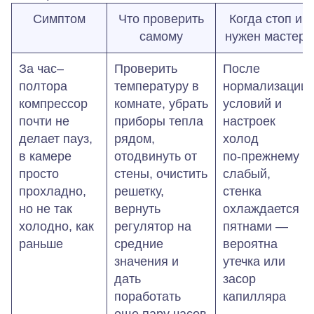
Симптом
Что проверить
Когда стоп и
самому
нужен мастер
За час–
Проверить
После
полтора
температуру в
нормализации
компрессор
комнате, убрать
условий и
почти не
приборы тепла
настроек
делает пауз,
рядом,
холод
в камере
отодвинуть от
по‑прежнему
просто
стены, очистить
слабый,
прохладно,
решетку,
стенка
но не так
вернуть
охлаждается
холодно, как
регулятор на
пятнами —
раньше
средние
вероятна
значения и
утечка или
дать
засор
поработать
капилляра