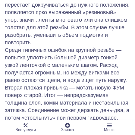
перестает докручиваться до нужного положения,
появляется ярко выраженный «резиновый»
упор, значит, ленты многовато или она слишком
толстая для этой резьбы. В этом случае лучше
разобрать, уменьшить объем подмотки и
повторить.
Среди типичных ошибок на крупной резьбе —
попытка уплотнить большой диаметр тонкой
узкой ленточкой с маленьким шагом. Расход
получается огромным, но между витками все
равно остаются щели, и вода ищет путь наружу.
Вторая плохая привычка — мотать новую ФУМ
поверх старой. Итог — непредсказуемая
толщина слоя, комки материала и нестабильная
затяжка. Соединение может держать день-два, а
потом «стрельнуть» при первом гидроударе.
Небольшой ориентир по виткам и типу ленты
Все услуги
Заявка
Меню
помогает стартовать без угадываний: