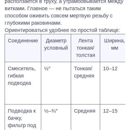
расползается в труху, а утрамбовывается между
витками. Главное — не пытаться таким
способом оживить совсем мертвую резьбу с
глубокими раковинами.
Ориентироваться удобнее по простой таблице:
Соединение
Диаметр
Лента
Ширина,
условный
тонкая/
мм
толстая
Смеситель,
½″
Тонкая/
10–12
гибкая
средняя
подводка
Подводка к
½–¾″
Средняя
12–15
бачку,
фильтр под