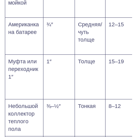
мойкой
Американка
¾″
Средняя/
12–15
на батарее
чуть
толще
Муфта или
1″
Толще
15–19
переходник
1″
Небольшой
⅜–½″
Тонкая
8–12
коллектор
теплого
пола