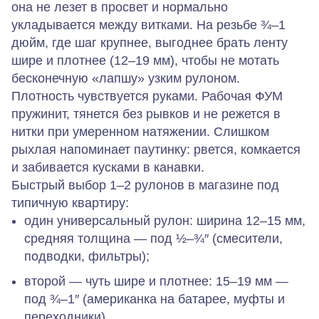
она не лезет в просвет и нормально
укладывается между витками. На резьбе ¾–1
дюйм, где шаг крупнее, выгоднее брать ленту
шире и плотнее (12–19 мм), чтобы не мотать
бесконечную «лапшу» узким рулоном.
Плотность чувствуется руками. Рабочая ФУМ
пружинит, тянется без рывков и не режется в
нитки при умеренном натяжении. Слишком
рыхлая напоминает паутинку: рвется, комкается
и забивается кусками в канавки.
Быстрый выбор 1–2 рулонов в магазине под
типичную квартиру:
один универсальный рулон: ширина 12–15 мм,
средняя толщина — под ½–¾″ (смесители,
подводки, фильтры);
второй — чуть шире и плотнее: 15–19 мм —
под ¾–1″ (американка на батарее, муфты и
переходники).