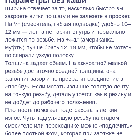
Параметры без каши
Ширина
отвечает за то, насколько быстро вы
закроете витки по шагу и не залезете в просвет.
На ½″ (смеситель, гибкая подводка) удобно 10–
12 мм — лента не торчит внутрь и нормально
ложится по резьбе. На ¾–1″ (американка,
муфты) лучше брать 12–19 мм, чтобы не мотать
по спирали узкую полоску.
Толщина
задает объем. На аккуратной мелкой
резьбе достаточно средней толщины: она
заполнит зазор и не превратит соединение в
«пробку». Если мотать излишне толстую ленту
на тонкую резьбу, деталь упрется как в резину и
не дойдет до рабочего положения.
Плотность
помогает подстраховать легкий
износ. Чуть подгулявшую резьбу на старом
смесителе или переходнике можно «подлечить»
более плотной ФУМ, которая при затяжке не