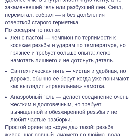
закаменевший гель или разбухший лен. Снял,
перемотал, собрал — и без долбления
отверткой старого герметика.
По соседям по полке:
Лен с пастой
— чемпион по терпимости к
косякам резьбы и ударам по температуре, но
грязнее и требует больше опыта: легко
намотать лишнего и не дотянуть деталь.
Сантехническая нить
— чистая и удобная, но
дороже, обычно ее берут, когда уже понимают,
как выглядит «правильная» намотка.
Анаэробный гель
— делает соединение очень
жестким и долговечным, но требует
вычищенной и обезжиренной резьбы и не
любит частые разборки.
Простой ориентир «фум да» такой: резьба
живая, шаг ровный, диаметр до дюйма, вода