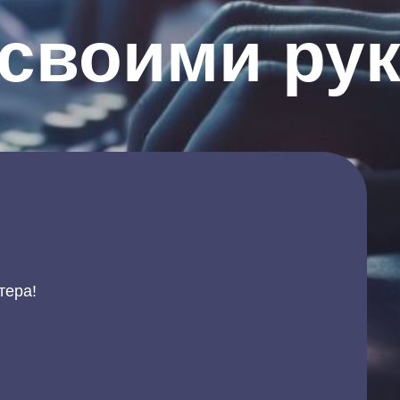
 своими ру
тера!