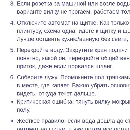
Если розетка за машиной или возле воды
варианте вилку не трогаем, работаем тол
Отключите автомат на щитке.
Как только 
плинтусу, схема одна: идете к щитку и щ
Лучше оставить кухню/ванную без света, 
Перекройте воду.
Закрутите кран подачи 
понятно, какой он, перекройте общий вен
приток, даже если порвался шланг.
Соберите лужу.
Промокните пол тряпками,
в месте, где капает. Важно убрать основ
видеть, откуда течет дальше.
Критическая ошибка:
тянуть вилку мокрым
полу.
Жесткое правило:
если вода дошла до ст
автомат на щитке, а уже потом все остал