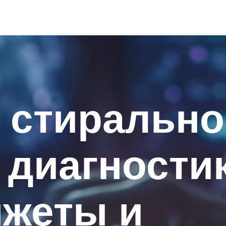
 стиральн
 диагности
нжеты и