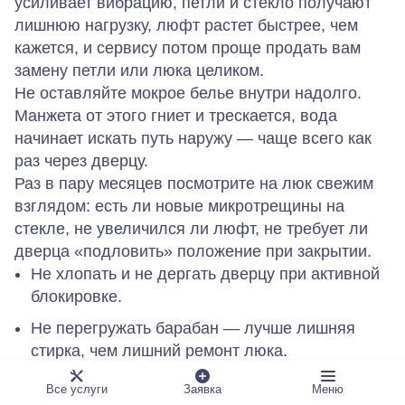
усиливает вибрацию, петли и стекло получают
лишнюю нагрузку, люфт растет быстрее, чем
кажется, и сервису потом проще продать вам
замену петли или люка целиком.
Не оставляйте мокрое белье внутри надолго.
Манжета от этого гниет и трескается, вода
начинает искать путь наружу — чаще всего как
раз через дверцу.
Раз в пару месяцев посмотрите на люк свежим
взглядом: есть ли новые микротрещины на
стекле, не увеличился ли люфт, не требует ли
дверца «подловить» положение при закрытии.
Не хлопать и не дергать дверцу при активной
блокировке.
Не перегружать барабан — лучше лишняя
стирка, чем лишний ремонт люка.
Не держать мокрые вещи внутри часами и
Все услуги
Заявка
Меню
сутками.