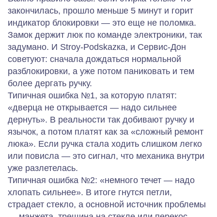
закончилась, прошло меньше 5 минут и горит
индикатор блокировки — это еще не поломка.
Замок держит люк по команде электроники, так
задумано. И Stroy‑Podskazка, и Сервис‑Дон
советуют: сначала дождаться нормальной
разблокировки, а уже потом паниковать и тем
более дергать ручку.
Типичная ошибка №1, за которую платят:
«дверца не открывается — надо сильнее
дернуть». В реальности так добивают ручку и
язычок, а потом платят как за «сложный ремонт
люка». Если ручка стала ходить слишком легко
или повисла — это сигнал, что механика внутри
уже разлетелась.
Типичная ошибка №2: «немного течет — надо
хлопать сильнее». В итоге гнутся петли,
страдает стекло, а основной источник проблемы
— манжета, трещина на стекле или перекос