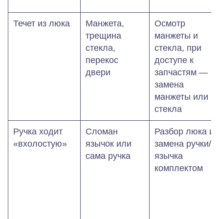
Течет из люка
Манжета,
Осмотр
трещина
манжеты и
стекла,
стекла, при
перекос
доступе к
двери
запчастям —
замена
манжеты или
стекла
Ручка ходит
Сломан
Разбор люка и
«вхолостую»
язычок или
замена ручки/
сама ручка
язычка
комплектом