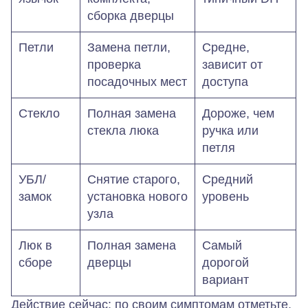
сборка дверцы
Петли
Замена петли,
Средне,
проверка
зависит от
посадочных мест
доступа
Стекло
Полная замена
Дороже, чем
стекла люка
ручка или
петля
УБЛ/
Снятие старого,
Средний
замок
установка нового
уровень
узла
Люк в
Полная замена
Самый
сборе
дверцы
дорогой
вариант
Действие сейчас: по своим симптомам отметьте,