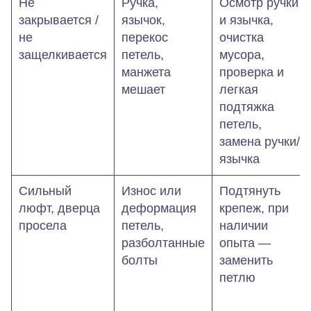
Не
Ручка,
Осмотр ручки
закрывается /
язычок,
и язычка,
не
перекос
очистка
защелкивается
петель,
мусора,
манжета
проверка и
мешает
легкая
подтяжка
петель,
замена ручки/
язычка
Сильный
Износ или
Подтянуть
люфт, дверца
деформация
крепеж, при
просела
петель,
наличии
разболтанные
опыта —
болты
заменить
петлю