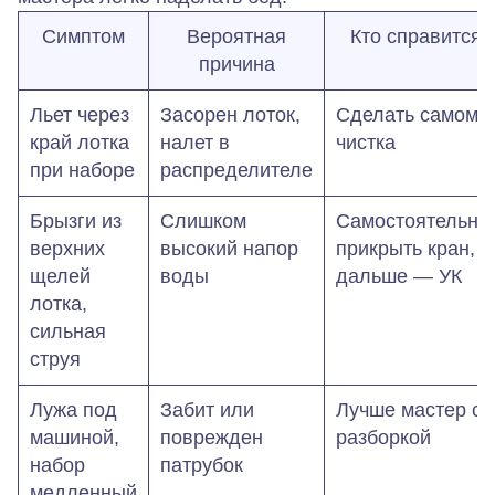
Симптом
Вероятная
Кто справится
причина
Льет через
Засорен лоток,
Сделать самому:
край лотка
налет в
чистка
при наборе
распределителе
Брызги из
Слишком
Самостоятельно:
верхних
высокий напор
прикрыть кран,
щелей
воды
дальше — УК
лотка,
сильная
струя
Лужа под
Забит или
Лучше мастер с
машиной,
поврежден
разборкой
набор
патрубок
медленный