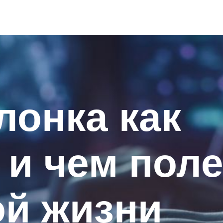
лонка как
 и чем пол
ой жизни