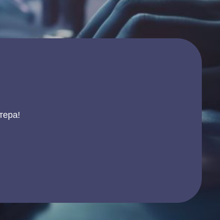
тера!