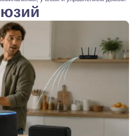
люзий