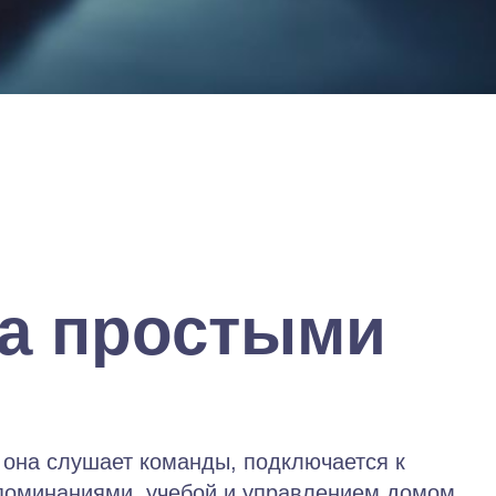
ка простыми
к она слушает команды, подключается к
апоминаниями, учебой и управлением домом.