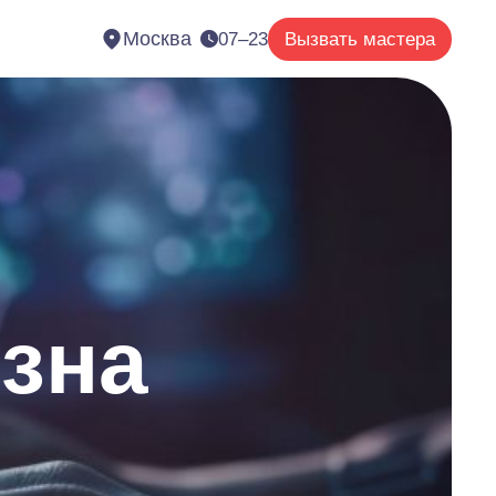
Москва
07–23
Вызвать мастера
езна