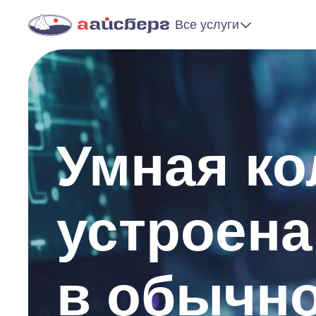
Все услуги
Умная ко
устроена
в обычн