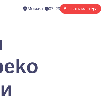
Москва
07–23
Вызвать мастера
я
beko
ли