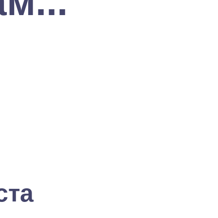
м...
ста