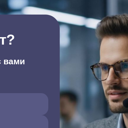
т?
с вами