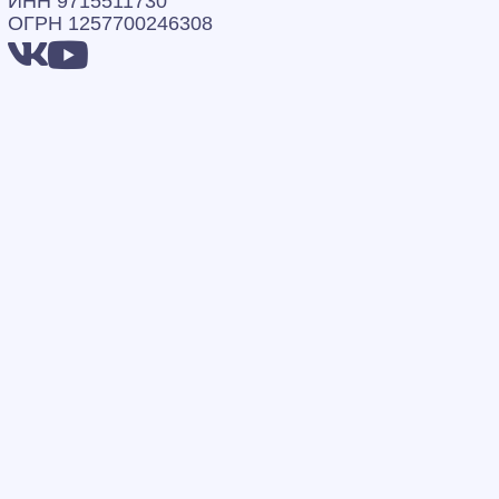
ИНН 9715511730
ОГРН 1257700246308