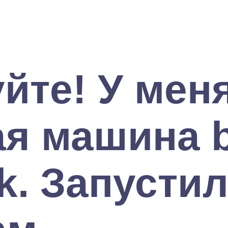
йте! У мен
ая машина 
 k. Запусти