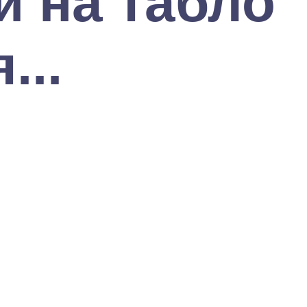
 на табло
...