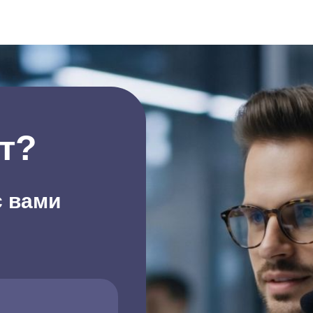
т?
с вами