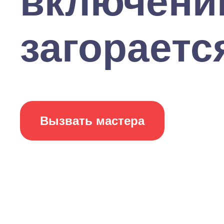
включении
загорается
Вызвать мастера