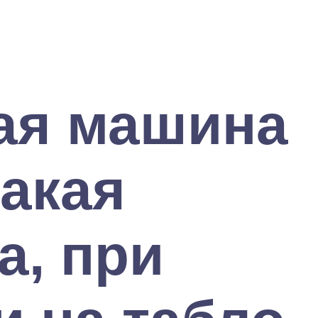
ая машина
такая
а, при