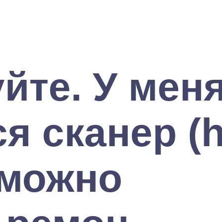
йте. У меня
я сканер (
зможно