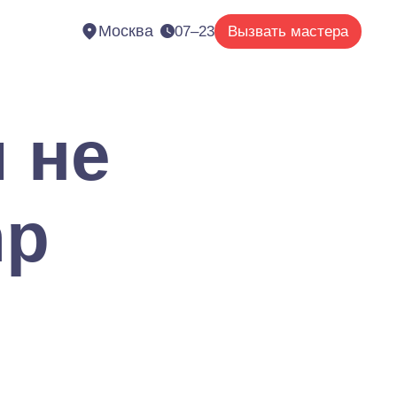
Москва
07–23
Вызвать мастера
 не
hp