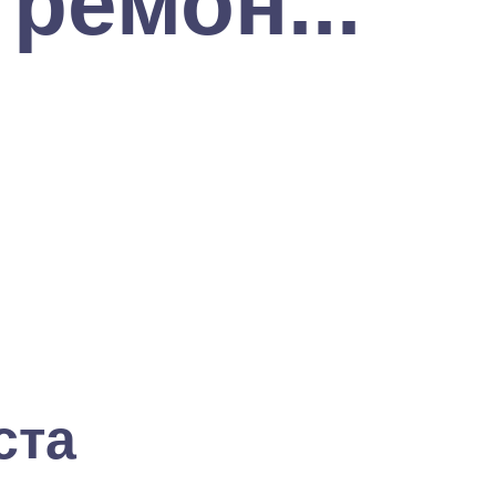
ремон...
ста