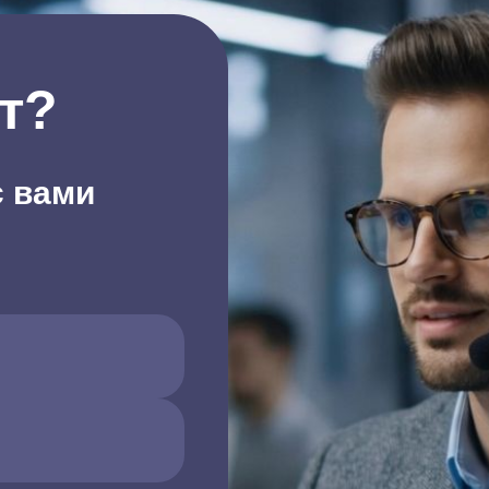
т?
с вами