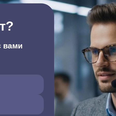
т?
с вами