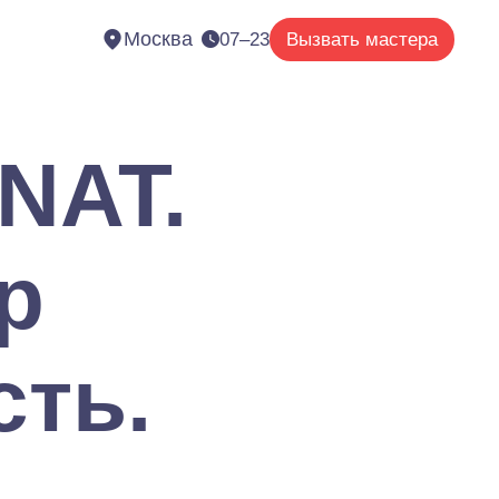
Москва
07–23
Вызвать мастера
NAT.
р
сть.