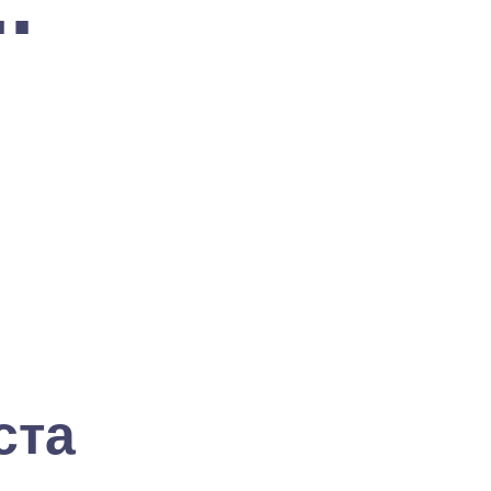
.
ста