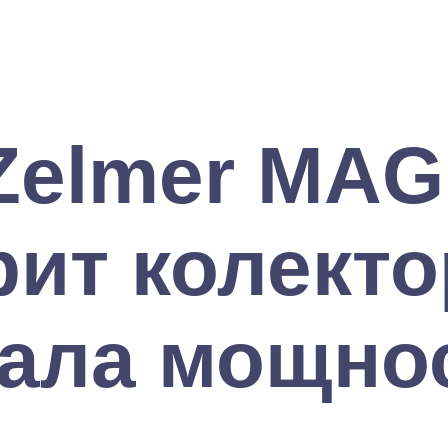
Zelmer MAG
рит колекто
ала мощно