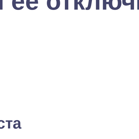
 её отключи
ста