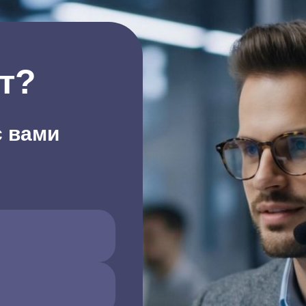
т?
с вами