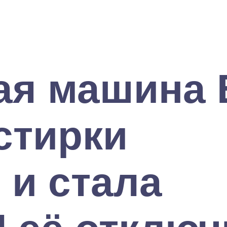
ая машина
стирки
 и стала