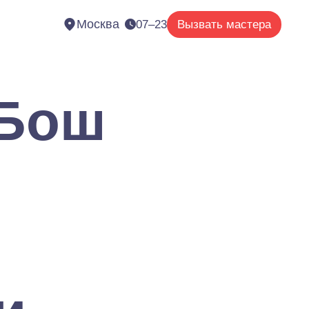
Москва
07–23
Вызвать мастера
 Бош