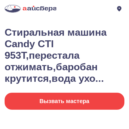
Стиральная машина
Candy CTI
953T,перестала
отжимать,баробан
крутится,вода ухо...
Вызвать мастера