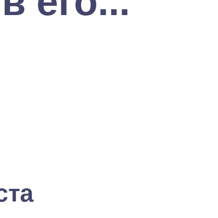
 его...
ста