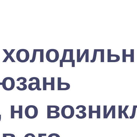
 холодильн
юзань
, но возник