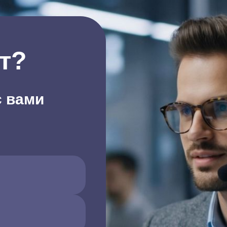
т?
с вами