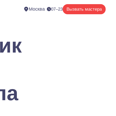
Москва
07–23
Вызвать мастера
ик
ла