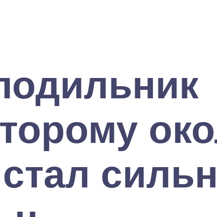
олодильник
торому ок
н стал силь