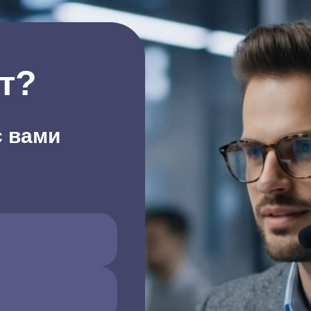
т?
с вами