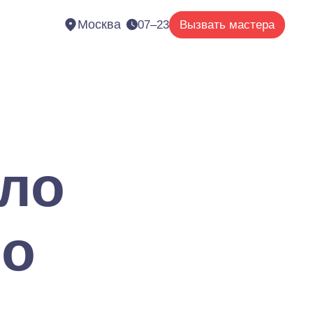
Москва
07–23
Вызвать мастера
оло
но