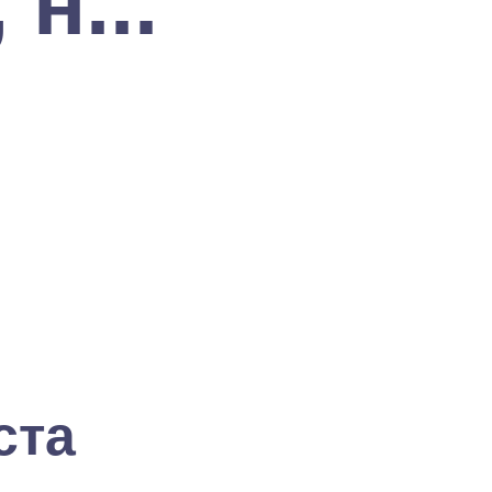
н...
ста