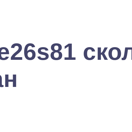
e26s81 ско
ан