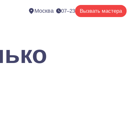
Москва
07–23
Вызвать мастера
лько