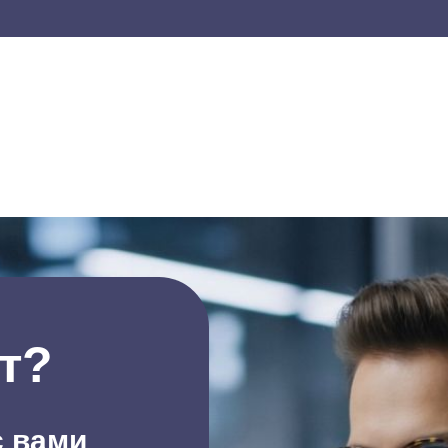
т?
с вами