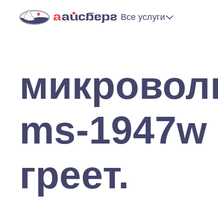
Все услуги
микроволн
ms-1947w 
греет.