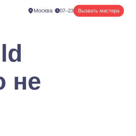
Москва
07–23
Вызвать мастера
ld
о не