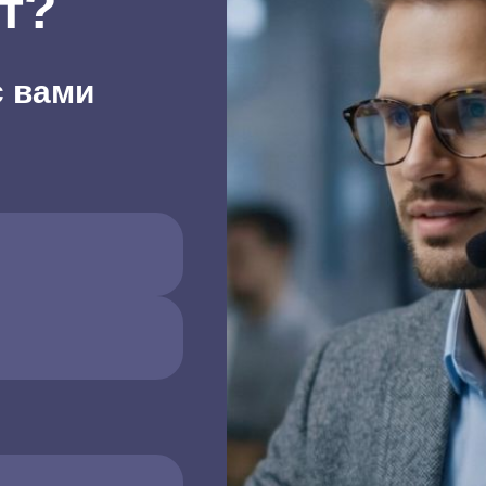
т?
с вами