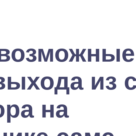
 возможные
выхода из 
ора на