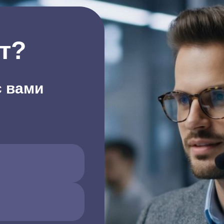
т?
с вами