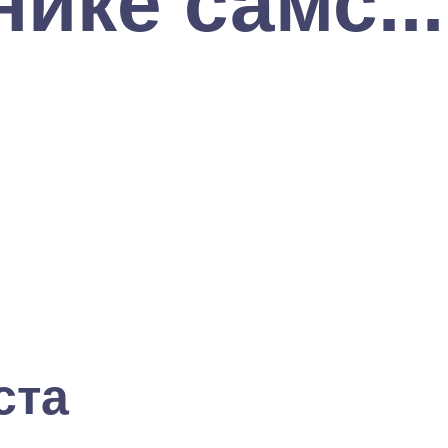
ике самс...
ста