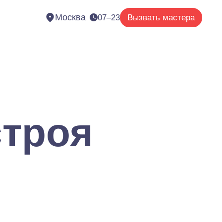
Москва
07–23
Вызвать мастера
строя