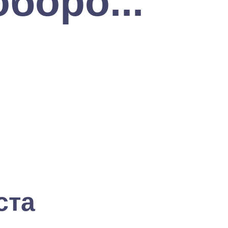
боро...
ста