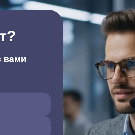
т?
с вами