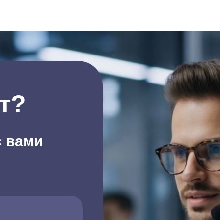
т?
с вами