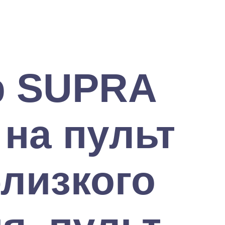
р SUPRA
 на пульт
близкого