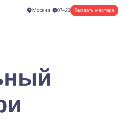
Москва
07–23
Вызвать мастера
ьный
ри