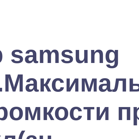
р samsung
.Максимал
ромкости п