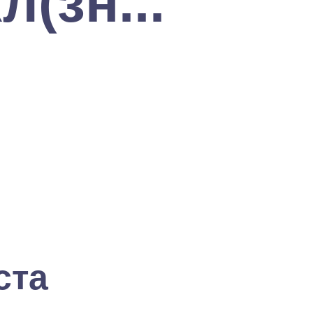
(зн...
ста