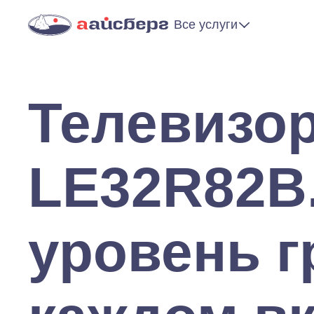
Все услуги
Телевизо
LE32R82B
уровень г