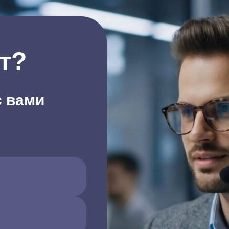
т?
с вами