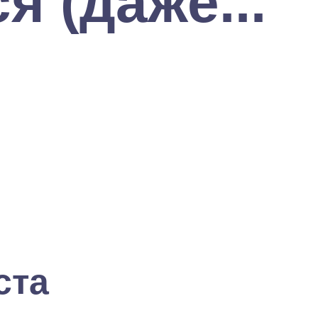
я (даже...
ста