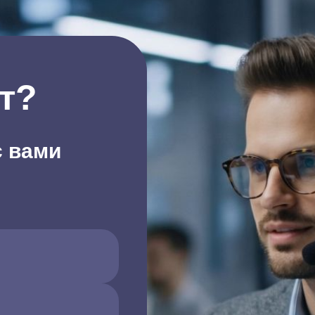
т?
с вами