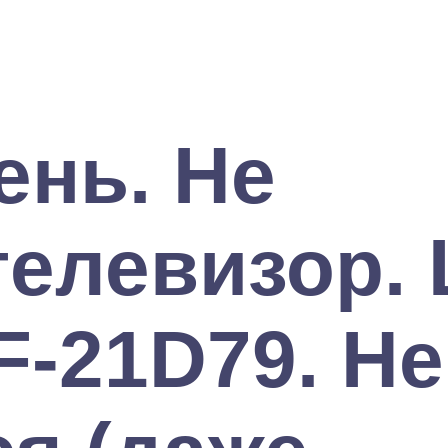
ень. Не
телевизор. 
-21D79. Не