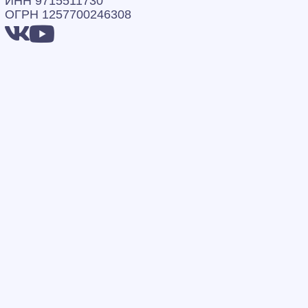
ИНН 9715511730
ОГРН 1257700246308