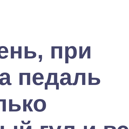
ень, при
а педаль
лько