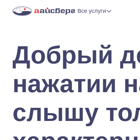
Все услуги
Добрый д
нажатии н
слышу то