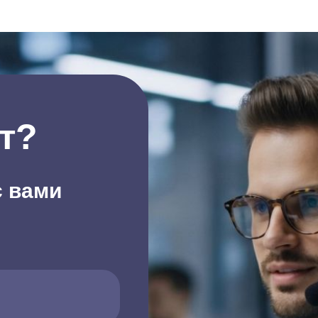
т?
с вами