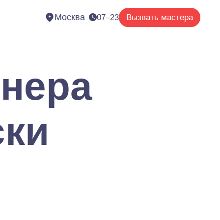
Москва
07–23
Вызвать мастера
онера
ски