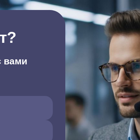
т?
с вами