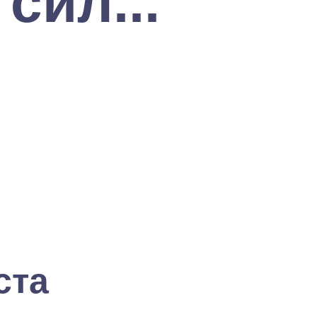
сил...
ста