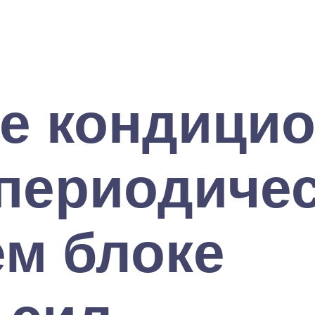
те кондици
 периодиче
ем блоке