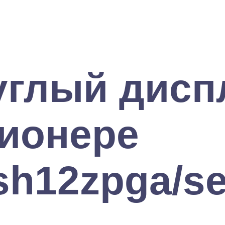
углый дисп
ционере
h12zpga/se