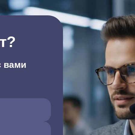
т?
с вами