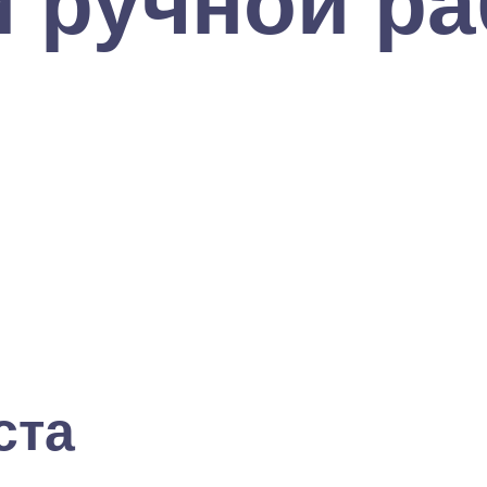
 ручной раб
ста