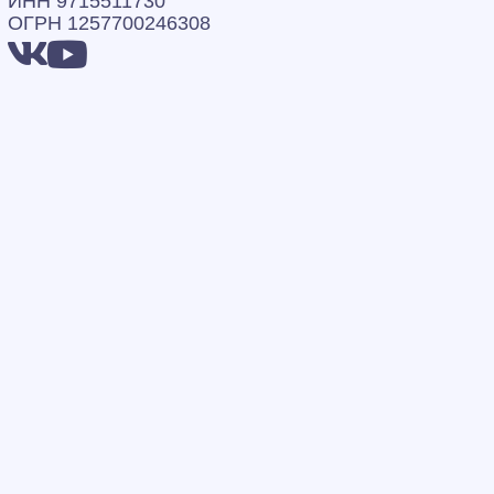
ИНН 9715511730
ОГРН 1257700246308