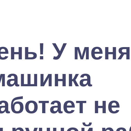
нь! У мен
машинка
аботает не