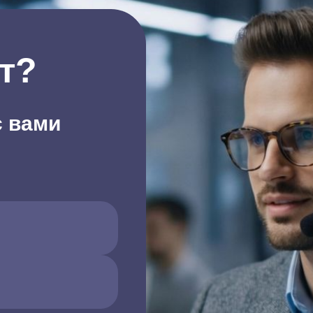
т?
с вами