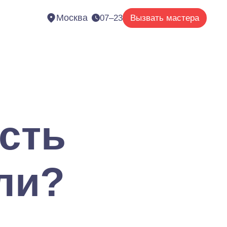
Москва
07–23
Вызвать мастера
есть
ли?