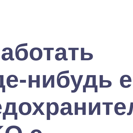
работать
де-нибудь 
едохраните