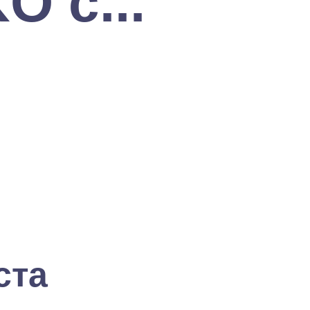
O c...
ста