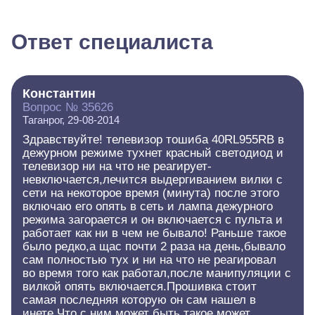
Ответ специалиста
Константин
Вопрос № 35626
Таганрог, 29-08-2014
Здравствуйте! телевизор тошиба 40RL955RB в
дежурном режиме тухнет красный светодиод и
телевизор ни на что не реагирует-
невключается,лечится выдергиванием вилки с
сети на некоторое время (минута) после этого
включаю его опять в сеть и лампа дежурного
режима загорается и он включается с пульта и
работает как ни в чем не бывало! Раньше такое
было редко,а щас почти 2 раза на день,бывало
сам полностью тух и ни на что не реагировал
во время того как работал,после манипуляции с
вилкой опять включается.Прошивка стоит
самая последняя которую он сам нашел в
инете.Что с ним может быть такое,может