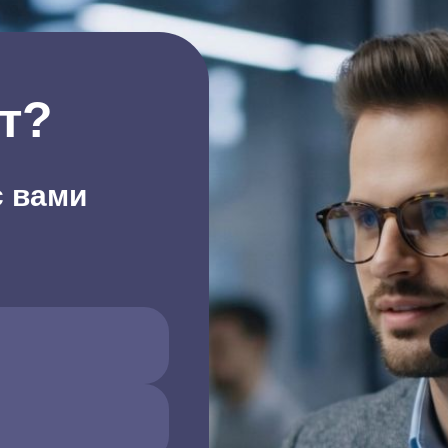
т?
с вами