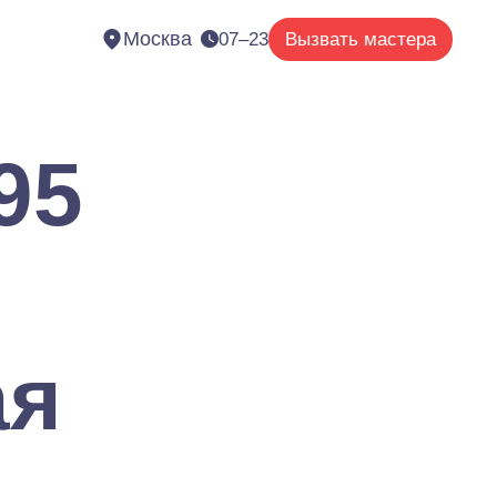
Москва
07–23
Вызвать мастера
95
ая