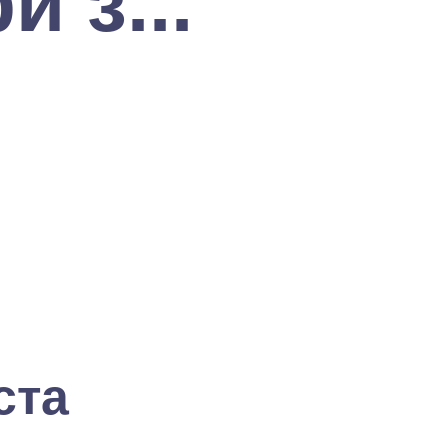
и з...
ста