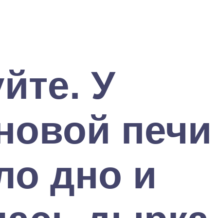
йте. У
новой печи
ло дно и