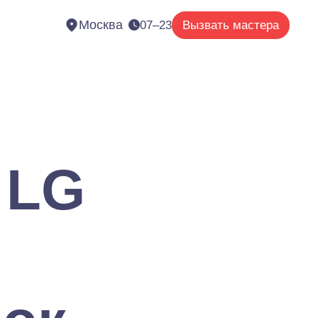
Москва
07–23
Вызвать мастера
 LG