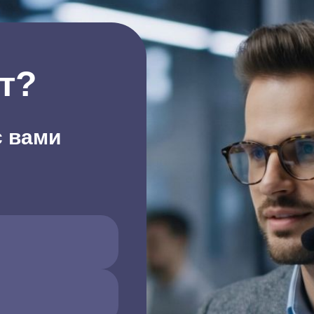
т?
с вами