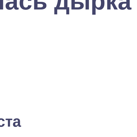
ась дырка о
ста