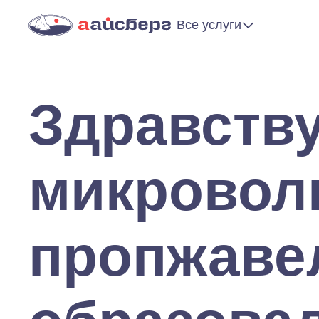
Все услуги
Здравству
микровол
пропжаве