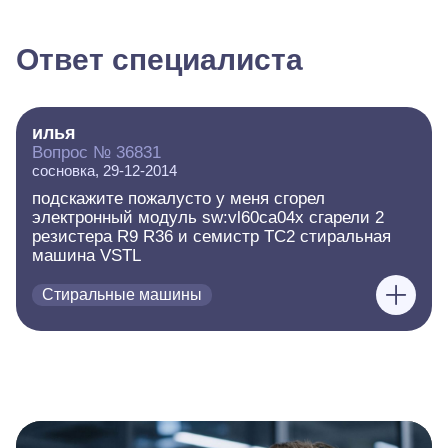
Ответ специалиста
илья
Вопрос № 36831
сосновка, 29-12-2014
подскажите пожалусто у меня сгорел
электронный модуль sw:vl60ca04x сгарели 2
резистера R9 R36 и семистр TC2 стиральная
машина VSTL
Стиральные машины