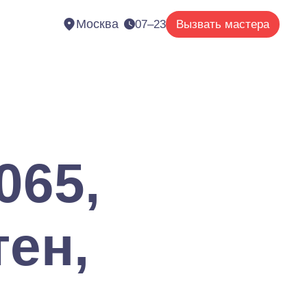
Москва
07–23
Вызвать мастера
065,
тен,