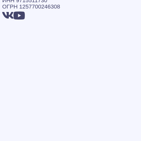
ИНН 9715511730
ОГРН 1257700246308