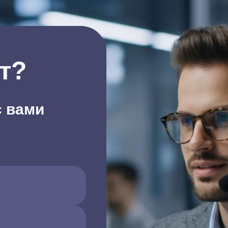
т?
с вами