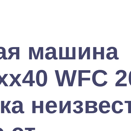
ая машина
xx40 WFC 2
ка неизвес