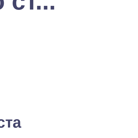
ст...
ста