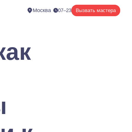
Москва
07–23
Вызвать мастера
как
ы