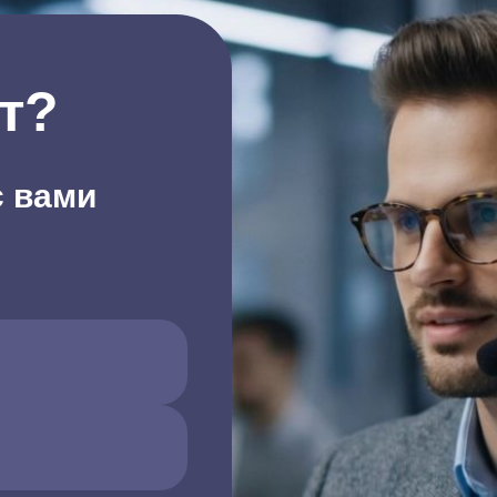
т?
с вами