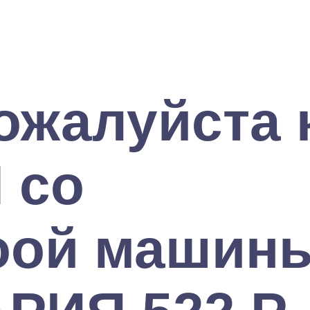
ожалуйста 
 со
оой машин