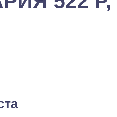
ИЯ 522 Р, и
ста