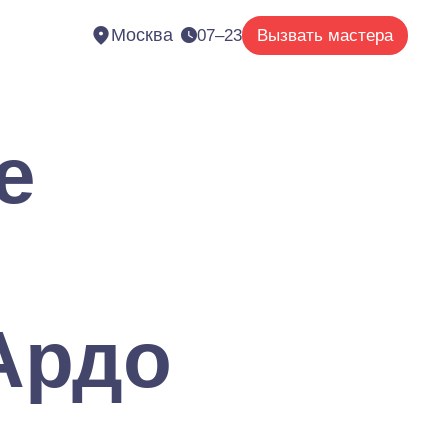
Москва
07–23
Вызвать мастера
е
Ардо