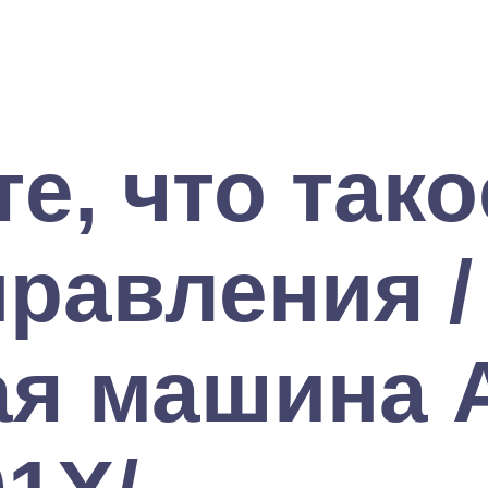
е, что тако
равления /
ая машина 