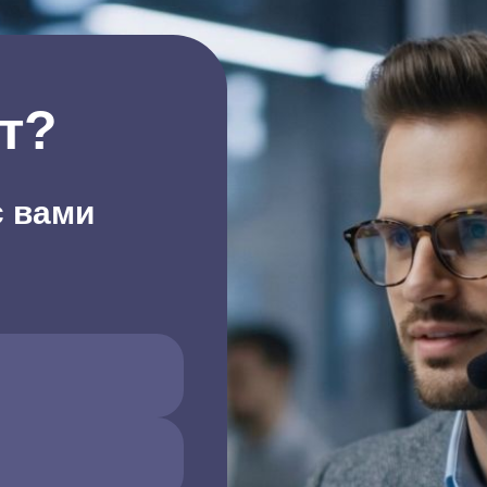
т?
с вами