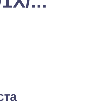
Х/...
ста