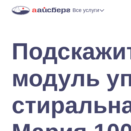
Все услуги
Подскажит
модуль уп
стиральн