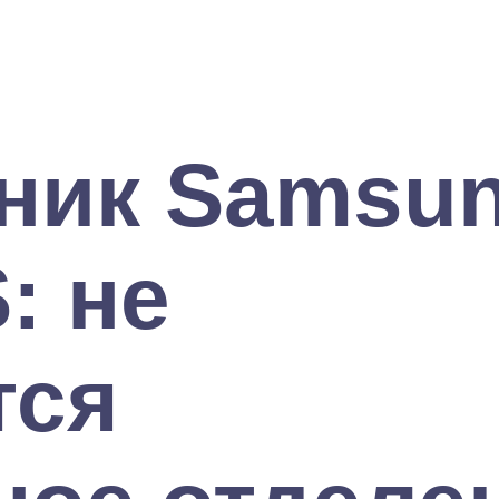
ник Samsu
: не
тся