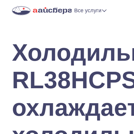
Все услуги
Холодиль
RL38HCPS
охлаждае