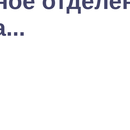
ое отделе
...