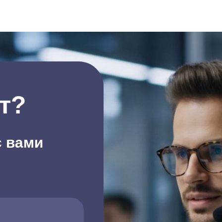
т?
с вами