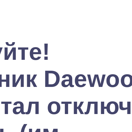
йте!
ник Daewoo
стал отклю