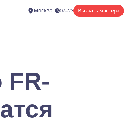
Москва
07–23
Вызвать мастера
 FR-
чатся