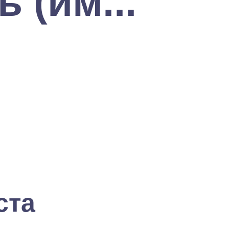
 (им...
ста