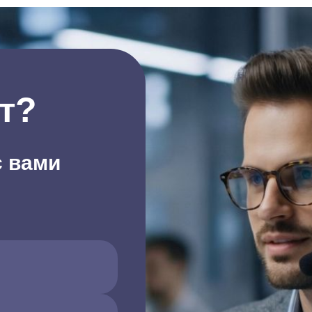
т?
с вами