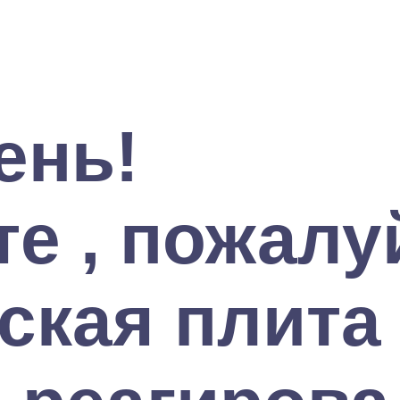
ень!
е , пожалу
ская плита