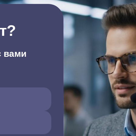
т?
с вами