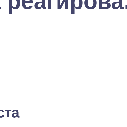
 реагирова.
ста