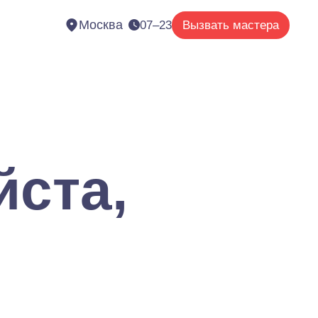
Москва
07–23
Вызвать мастера
йста,