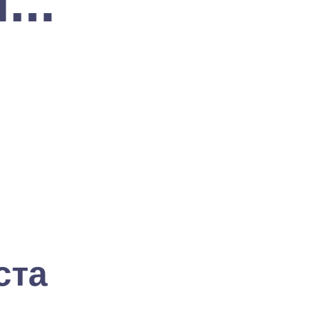
...
ста