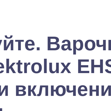
йте. Вароч
ektrolux EH
ри включен