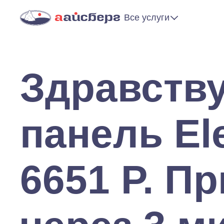
Все услуги
Здравству
панель El
6651 P. П