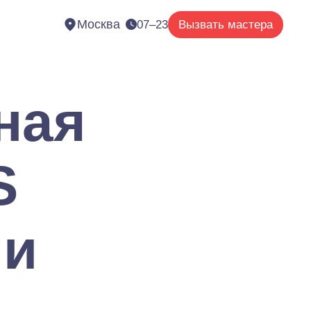
Москва
07–23
Вызвать мастера
ная
S
ии