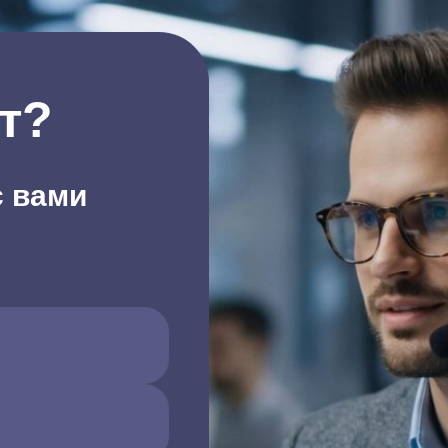
т?
с вами