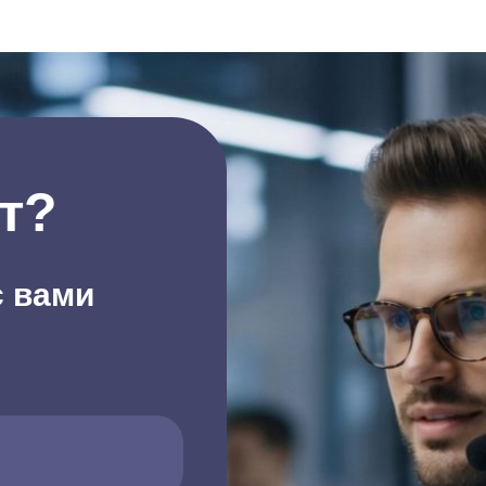
т?
с вами