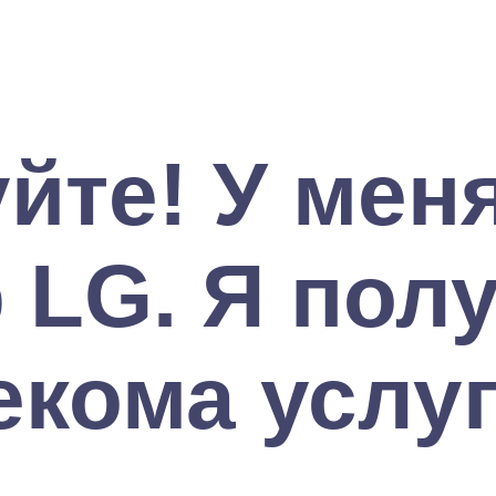
йте! У мен
 LG. Я пол
екома услу