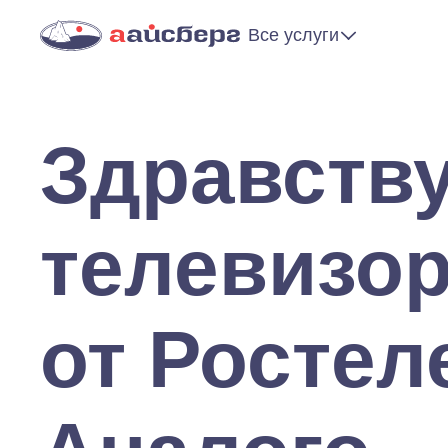
Все услуги
Здравству
телевизор
от Ростел