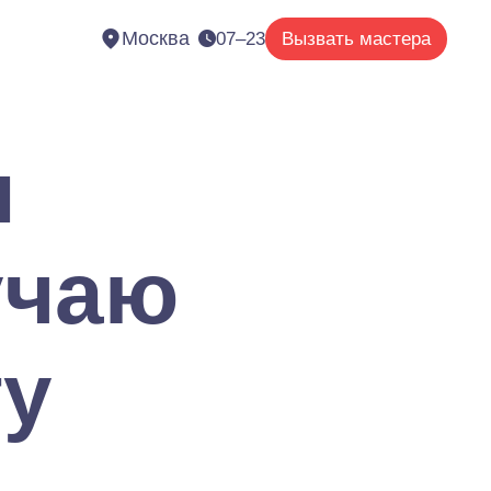
Москва
07–23
Вызвать мастера
я
учаю
гу