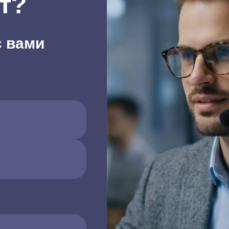
т?
с вами