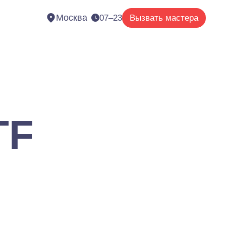
Москва
07–23
Вызвать мастера
TF