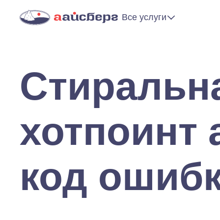
Все услуги
Стиральн
хотпоинт 
код ошибк