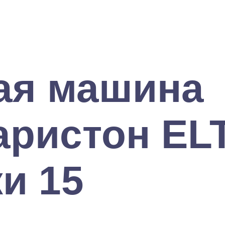
ая машина
аристон EL
и 15