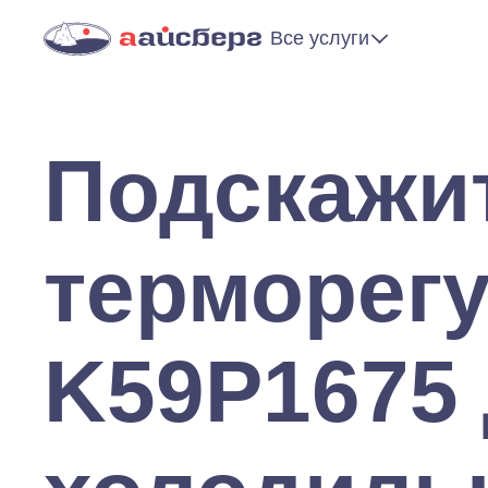
Все услуги
Подскажит
терморег
K59P1675