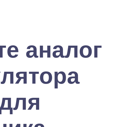
е аналог
улятора
 для