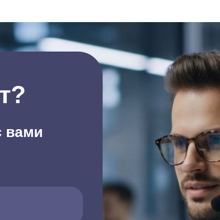
т?
с вами