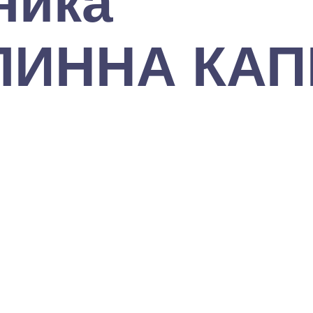
ника
ИННА КАПИ