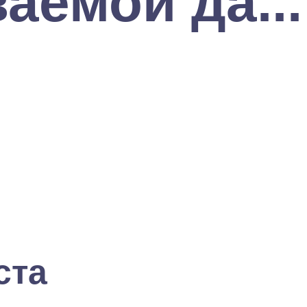
аемой да...
ста