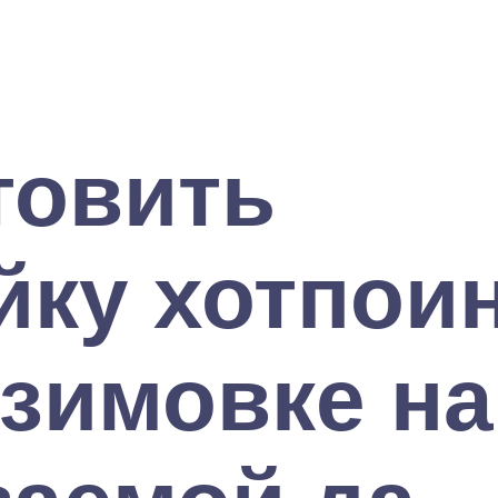
товить
ку хотпоин
 зимовке на