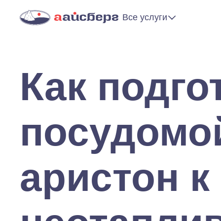
Все услуги
Как подго
посудомой
аристон к