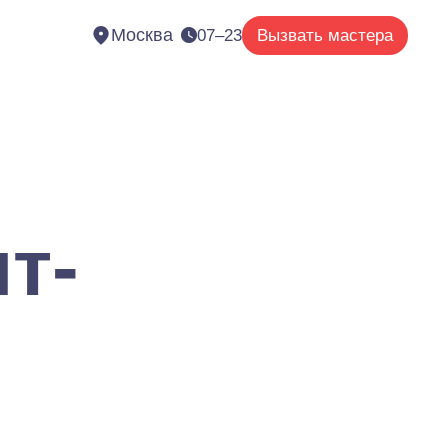
Москва
07–23
Вызвать мастера
т-