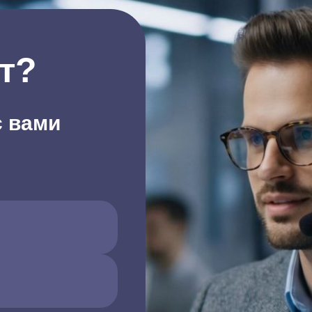
т?
с вами