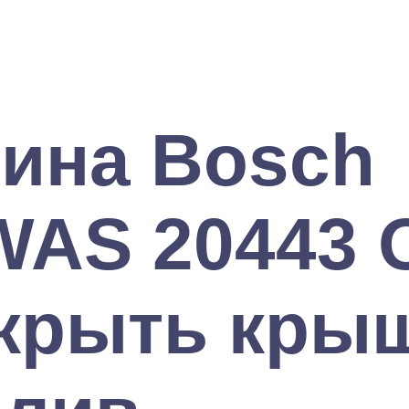
шина Bosch
 WAS 20443 
ткрыть кры