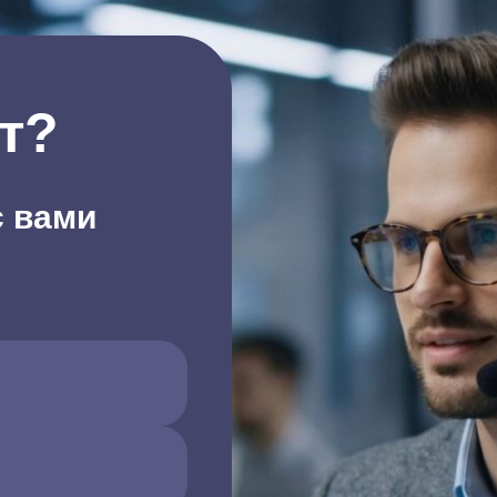
т?
с вами