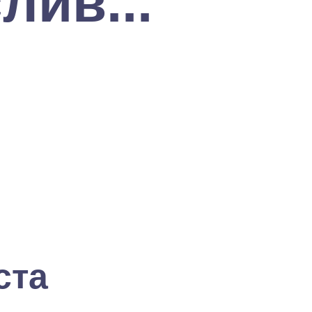
лив...
ста