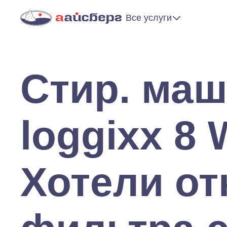
Все услуги
Стир. ма
loggixx 8
Хотели о