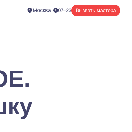
Москва
07–23
Вызвать мастера
OE.
шку