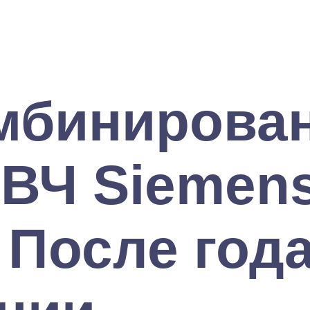
омбинирова
СВЧ Siemen
 После год