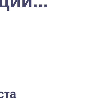
ии...
ста