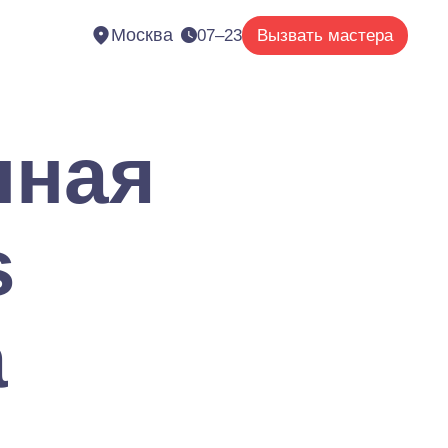
Москва
07–23
Вызвать мастера
нная
s
а