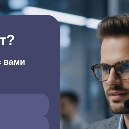
т?
с вами