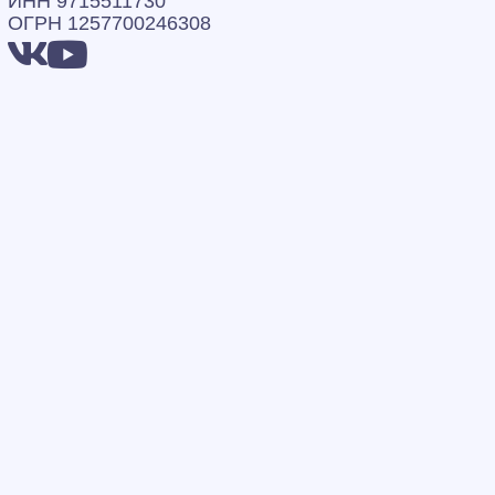
ИНН 9715511730
ОГРН 1257700246308