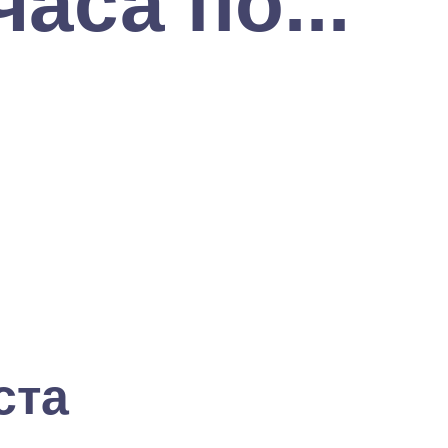
аса по...
ста