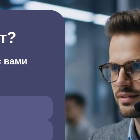
т?
с вами