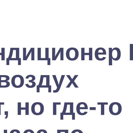
ндиционер
 воздух
, но где-то