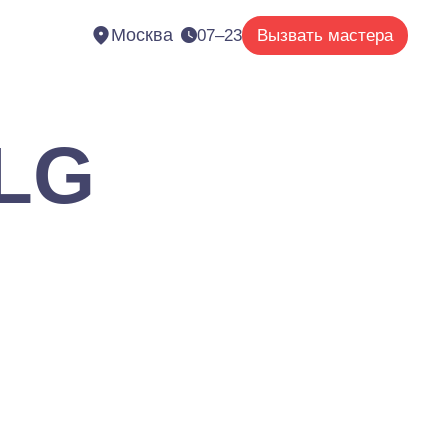
Москва
07–23
Вызвать мастера
 LG